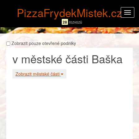
PizzaFrydekMistek.cz
Rozba
navig
28
rozvozů
Zobrazit pouze otevřené podniky
v městské části Baška
Zobrazit městské části