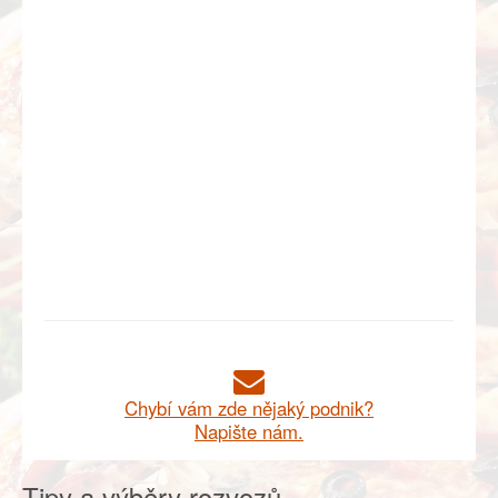
Chybí vám zde nějaký podnik?
Napište nám.
Tipy a výběry rozvozů