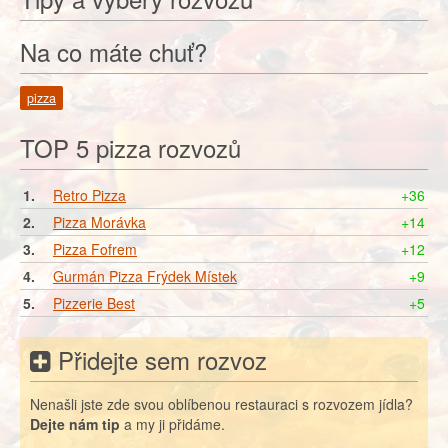
Na co máte chuť?
pizza
TOP 5 pizza rozvozů
1.
Retro Pizza
+36
2.
Pizza Morávka
+14
3.
Pizza Fofrem
+12
4.
Gurmán Pizza Frýdek Místek
+9
5.
Pizzerie Best
+5
Přidejte sem rozvoz
Nenašli jste zde svou oblíbenou restauraci s rozvozem jídla?
Dejte nám tip
a my ji přidáme.