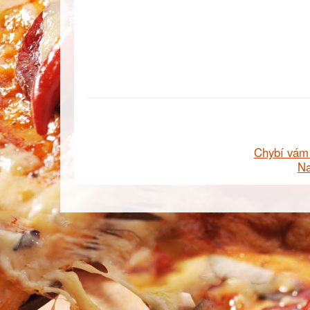
Chybí vám 
Na