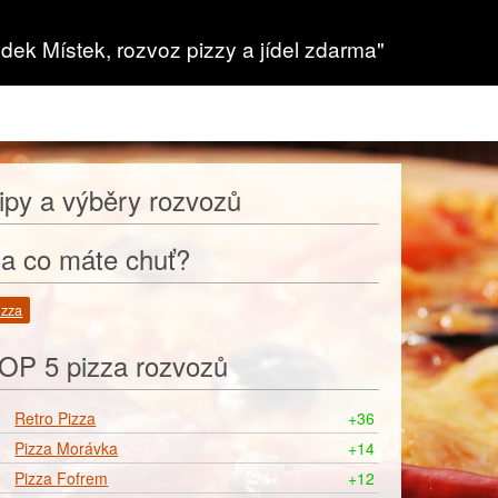
dek Místek, rozvoz pizzy a jídel zdarma"
ipy a výběry rozvozů
a co máte chuť?
izza
OP 5 pizza rozvozů
Retro Pizza
+36
Pizza Morávka
+14
Pizza Fofrem
+12