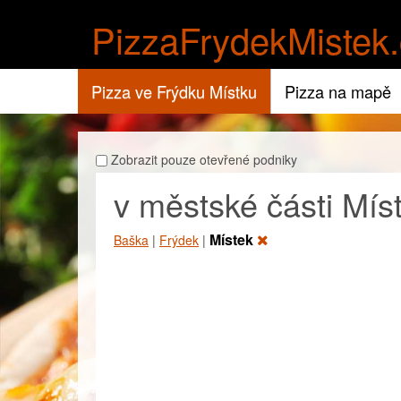
PizzaFrydekMistek.
Pizza ve Frýdku Místku
Pizza na mapě
Zobrazit pouze otevřené podniky
v městské části Mís
Místek
Baška
|
Frýdek
|