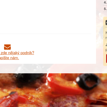
4.
5.
zde nějaký podnik?
pište nám.