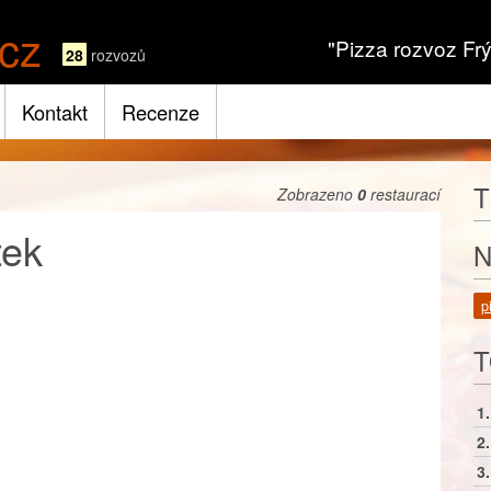
cz
"Pizza rozvoz Frý
28
rozvozů
Kontakt
Recenze
T
Zobrazeno
0
restaurací
tek
N
p
T
1.
2.
3.