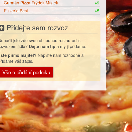
Gurmán Pizza Frýdek Místek
+9
Pizzerie Best
+5
Přidejte sem rozvoz
Nenašli jste zde svou oblíbenou restauraci s
rozvozem jídla?
Dejte nám tip
a my ji přidáme.
Jste přímo majitel?
Napište nám rozhodně a
přidáme váš zápis.
Vše o přidání podniku