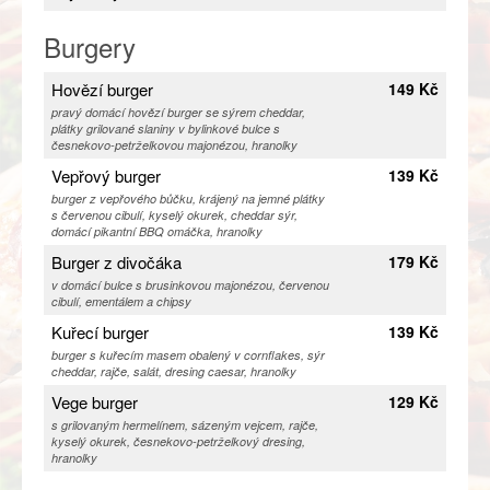
Burgery
Hovězí burger
149 Kč
pravý domácí hovězí burger se sýrem cheddar,
plátky grilované slaniny v bylinkové bulce s
česnekovo-petrželkovou majonézou, hranolky
Vepřový burger
139 Kč
burger z vepřového bůčku, krájený na jemné plátky
s červenou cibulí, kyselý okurek, cheddar sýr,
domácí pikantní BBQ omáčka, hranolky
Burger z divočáka
179 Kč
v domácí bulce s brusinkovou majonézou, červenou
cibulí, ementálem a chipsy
Kuřecí burger
139 Kč
burger s kuřecím masem obalený v cornflakes, sýr
cheddar, rajče, salát, dresing caesar, hranolky
Vege burger
129 Kč
s grilovaným hermelínem, sázeným vejcem, rajče,
kyselý okurek, česnekovo-petrželkový dresing,
hranolky