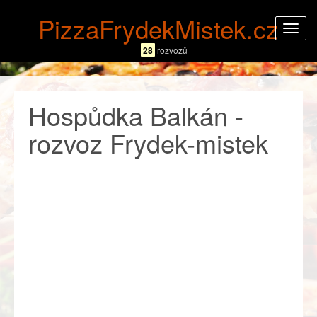
PizzaFrydekMistek.cz
Rozba
navig
28
rozvozů
Hospůdka Balkán -
rozvoz Frydek-mistek