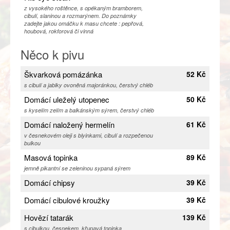
z vysokého roštěnce, s opékaným bramborem,
cibulí, slaninou a rozmarýnem. Do poznámky
zadejte jakou omáčku k masu chcete : pepřová,
houbová, rokforová či vinná
Něco k pivu
Škvarková pomázánka
52 Kč
s cibulí a jablky ovoněná majoránkou, čerstvý chléb
Domácí uleželý utopenec
50 Kč
s kyselím zelím a balkánským sýrem, čerstvý chléb
Domácí naložený hermelín
61 Kč
v česnekovém oleji s blyinkami, cibulí a rozpečenou
bulkou
Masová topinka
89 Kč
jemně pikantní se zeleninou sypaná sýrem
Domácí chipsy
39 Kč
Domácí cibulové kroužky
39 Kč
Hovězí tatarák
139 Kč
s cibulkou, česnekem, křupavá topinka