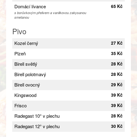
Domácí lívance
65 Kč
s borůvkovým přelivem a vanilkovou zakysanou
smetanou
Pivo
Kozel černý
27 Kč
Plzeň
35 Kč
Birell světlý
28 Kč
Birell polotmavý
28 Kč
Birell ovocný
29 Kč
Kingswood
39 Kč
Frisco
39 Kč
Radegast 10° v plechu
28 Kč
Radegast 12° v plechu
30 Kč