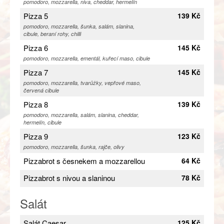
pomodoro, mozzarella, niva, cheddar, hermelín
Pizza 5
139 Kč
pomodoro, mozzarella, šunka, salám, slanina,
cibule, beraní rohy, chilli
Pizza 6
145 Kč
pomodoro, mozzarella, ementál, kuřecí maso, cibule
Pizza 7
145 Kč
pomodoro, mozzarella, tvarůžky, vepřové maso,
červená cibule
Pizza 8
139 Kč
pomodoro, mozzarella, salám, slanina, cheddar,
hermelín, cibule
Pizza 9
123 Kč
pomodoro, mozzarella, šunka, rajče, olivy
Pizzabrot s česnekem a mozzarellou
64 Kč
Pizzabrot s nivou a slaninou
78 Kč
Salát
Salát Caesar
125 Kč