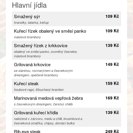
Hlavní jídla
Smažený sýr
109 Kč
hranolky, tatarka, kečup
Kuřecí řízek obalený ve směsi panko
109 Kč
máslové brambory
Smažený řízek z krkkovice
139 Kč
obalený ve směsi panko, ovoněný česneke,
máslové brambory
Grilovaná krkovice
149 Kč
se slaninou, rozmarýnem a česnekovým
dresingem, opečené brambory
Kuřecí steak
159 Kč
houbové ragú, šťouchaný brambor
Marinovaná medová vepřová žebra
169 Kč
s česnekovým dresingem, čerstvý chléb
Grilovaná kuřecí křídla
139 Kč
naložená v zázvoru, medu a chilli, brusinková a
česneková omáčka, chipsy, domácí bulka
Rib eye steak
249 Kč