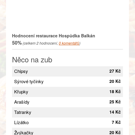
Hodnocení restaurace
Hospůdka Balkán
50%
(celkem
2
hodnocení,
0
komentářů
)
Něco na zub
Chipsy
27 Kč
Sýrové tyčinky
20 Kč
Křupky
18 Kč
Arašídy
25 Kč
Tatranky
14 Kč
Lízátko
7 Kč
Žvýkačky
20 Kč