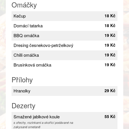
Omáčky
Kečup
18 Kč
Domácí tatarka
18 Kč
BBQ omáčka
19 Kč
Dresing česnekovo-petrželkový
19 Kč
Chilli omáčka
19 Kč
Brusinková omáčka
19 Kč
Přílohy
Hranolky
29 Kč
Dezerty
Smažené jablkové koule
55 Kč
s ořechy, rozinkami a skořící podávané na
zakysané smetaně