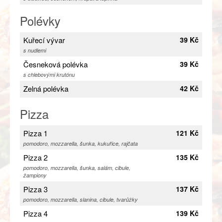
Polévky
Kuřecí vývar
39 Kč
s nudlemi
Česneková polévka
39 Kč
s chlebovými krutónu
Zelná polévka
42 Kč
Pizza
Pizza 1
121 Kč
pomodoro, mozzarella, šunka, kukuřice, rajčata
Pizza 2
135 Kč
pomodoro, mozzarella, šunka, salám, cibule,
žampiony
Pizza 3
137 Kč
pomodoro, mozzarella, slanina, cibule, tvarůžky
Pizza 4
139 Kč