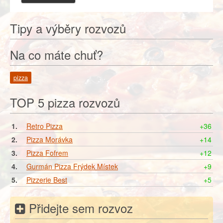
Tipy a výběry rozvozů
Na co máte chuť?
pizza
TOP 5 pizza rozvozů
1.
Retro Pizza
+36
2.
Pizza Morávka
+14
3.
Pizza Fofrem
+12
4.
Gurmán Pizza Frýdek Místek
+9
5.
Pizzerie Best
+5
Přidejte sem rozvoz