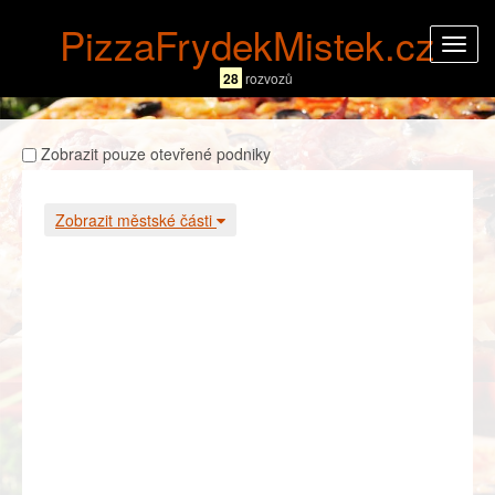
PizzaFrydekMistek.cz
Rozba
navig
28
rozvozů
Zobrazit pouze otevřené podniky
Zobrazit městské části