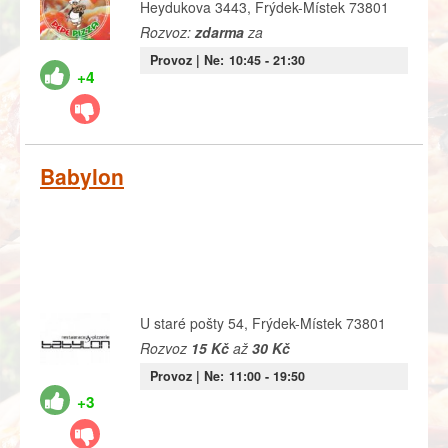
Heydukova 3443, Frýdek-Místek 73801
Rozvoz:
zdarma
za
Provoz |
Ne:
10:45
- 21:30
+4
Babylon
U staré pošty 54, Frýdek-Místek 73801
Rozvoz
15 Kč
až
30 Kč
Provoz |
Ne:
11:00
- 19:50
+3