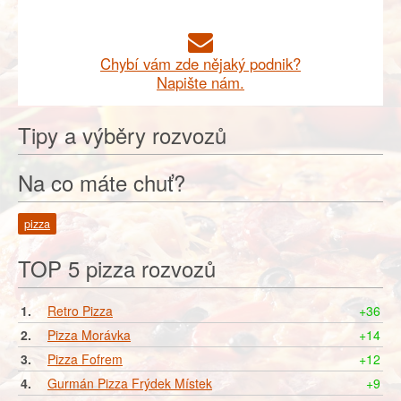
Chybí vám zde nějaký podnik?
Napište nám.
Tipy a výběry rozvozů
Na co máte chuť?
pizza
TOP 5 pizza rozvozů
1.
Retro Pizza
+36
2.
Pizza Morávka
+14
3.
Pizza Fofrem
+12
4.
Gurmán Pizza Frýdek Místek
+9