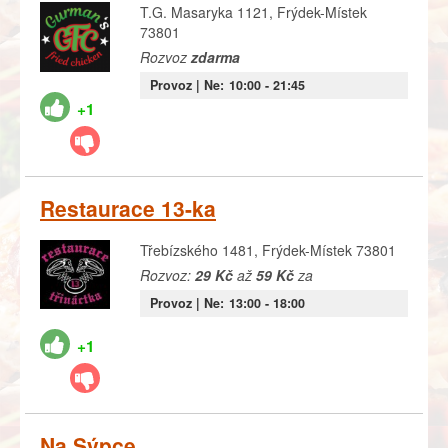
T.G. Masaryka 1121, Frýdek-Místek
73801
Rozvoz
zdarma
Provoz |
Ne:
10:00
- 21:45
+1
Restaurace 13-ka
Třebízského 1481, Frýdek-Místek 73801
Rozvoz:
29 Kč
až
59 Kč
za
Provoz |
Ne:
13:00
- 18:00
+1
Na Sýpce