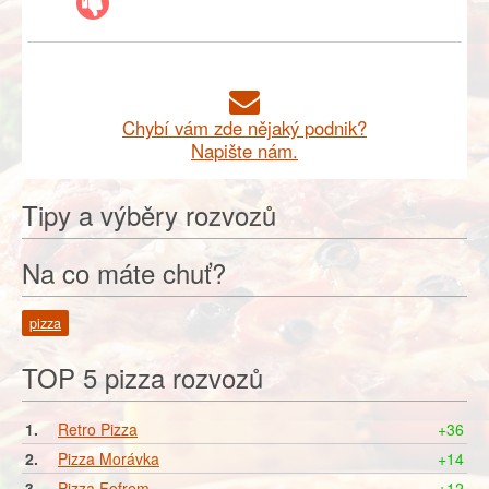
Chybí vám zde nějaký podnik?
Napište nám.
Tipy a výběry rozvozů
Na co máte chuť?
pizza
TOP 5 pizza rozvozů
1.
Retro Pizza
+36
2.
Pizza Morávka
+14
3.
Pizza Fofrem
+12