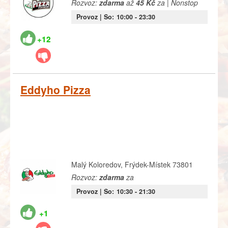
Rozvoz:
zdarma
až
45 Kč
za | Nonstop
Provoz |
So:
10:00
- 23:30
+12
Eddyho Pizza
Malý Koloredov, Frýdek-Místek 73801
Rozvoz:
zdarma
za
Provoz |
So:
10:30
- 21:30
+1