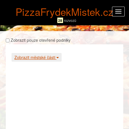
PizzaFrydekMistek.cz
Rozba
navig
28
rozvozů
Zobrazit pouze otevřené podniky
Zobrazit městské části